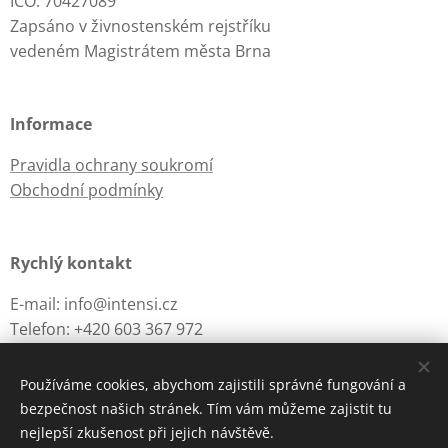
IČO: 70427089
Zapsáno v živnostenském rejstříku
vedeném Magistrátem města Brna
Informace
Pravidla ochrany soukromí
Obchodní podmínky
Rychlý kontakt
E-mail: info@intensi.cz
Telefon: +420 603 367 972
Používáme cookies, abychom zajistili správné fungování a
bezpečnost našich stránek. Tím vám můžeme zajistit tu
iNTENSi.cz © 2024
Cookies
nejlepší zkušenost při jejich návštěvě.