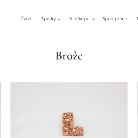
Úvod
Šperky
O nákupu
Spolupráce
Brože