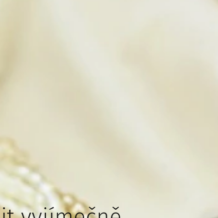
tit vyjímečně