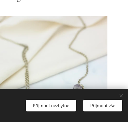
Přijmout nezbytné
Přijmout vše