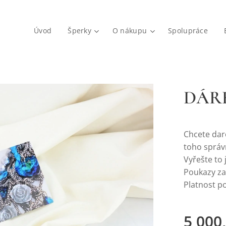
Úvod
Šperky
O nákupu
Spolupráce
DÁRK
Chcete daro
toho sprá
Vyřešte to
Poukazy za
Platnost po
5 000