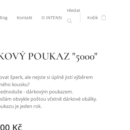
Hledat
Blog
Kontakt
O iNTENSi
Košík
OVÝ POUKAZ "5000"
vat šperk, ale nejste si úplně jistí výběrem
vného kousku?
 jednoduše - dárkovým poukazem.
sílám obvykle poštou včetně dárkové obálky.
ukazu je jeden rok.
,00
Kč