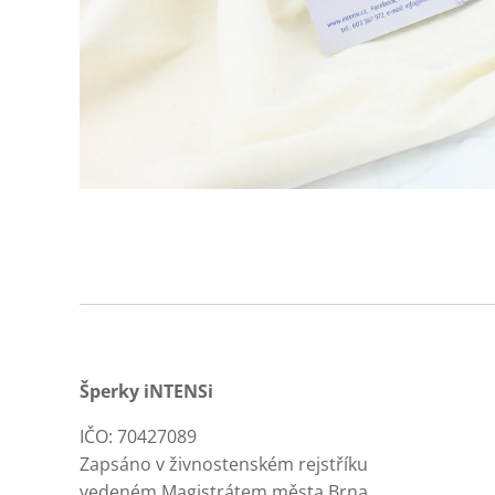
Šperky iNTENSi
IČO: 70427089
Zapsáno v živnostenském rejstříku
vedeném Magistrátem města Brna