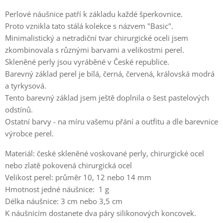
Perlové náušnice patří k základu každé šperkovnice.
Proto vznikla tato stálá kolekce s názvem "Basic".
Minimalistický a netradiční tvar chirurgické oceli jsem
zkombinovala s různými barvami a velikostmi perel.
Skleněné perly jsou vyráběné v České republice.
Barevný základ perel je bílá, černá, červená, královská modrá
a tyrkysová.
Tento barevný základ jsem ještě doplnila o šest pastelových
odstínů.
Ostatní barvy - na míru vašemu přání a outfitu a dle barevnice
výrobce perel.
Materiál: české skleněné voskované perly, chirurgické ocel
nebo zlatě pokovená chirurgická ocel
Velikost perel: průměr 10, 12 nebo 14 mm
Hmotnost jedné náušnice: 1 g
Délka náušnice: 3 cm nebo 3,5 cm
K náušnicím dostanete dva páry silikonových koncovek.